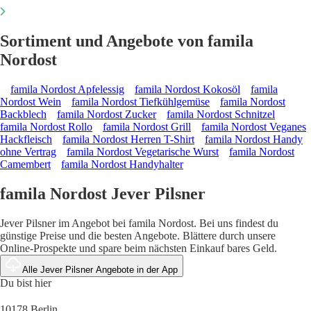
Sortiment und Angebote von famila
Nordost
famila Nordost Apfelessig
famila Nordost Kokosöl
famila
Nordost Wein
famila Nordost Tiefkühlgemüse
famila Nordost
Backblech
famila Nordost Zucker
famila Nordost Schnitzel
famila Nordost Rollo
famila Nordost Grill
famila Nordost Veganes
Hackfleisch
famila Nordost Herren T-Shirt
famila Nordost Handy
ohne Vertrag
famila Nordost Vegetarische Wurst
famila Nordost
Camembert
famila Nordost Handyhalter
famila Nordost Jever Pilsner
Jever Pilsner im Angebot bei famila Nordost. Bei uns findest du
günstige Preise und die besten Angebote. Blättere durch unsere
Online-Prospekte und spare beim nächsten Einkauf bares Geld.
Alle Jever Pilsner Angebote in der App
Du bist hier
10178 Berlin