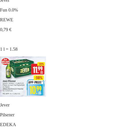
Jever
Fun 0.0%
REWE
0,79 €
1 l = 1.58
Jever
Pilsener
EDEKA