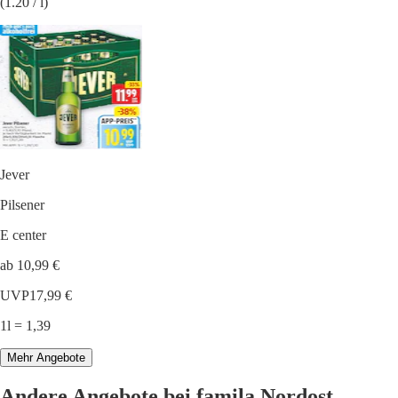
(1.20 / l)
Jever
Pilsener
E center
ab 10,99 €
UVP
17,99 €
1l = 1,39
Mehr Angebote
Andere Angebote bei famila Nordost