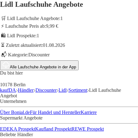
Lidl Laufschuhe Angebote
🛒 Lidl Laufschuhe Angebote:
1
⚡ Laufschuhe Preis ab:
9,99 €
🛍️ Lidl Prospekte:
1
⏳ Zuletzt aktualisiert:
01.08.2026
📬 Kategorie:
Discounter
Alle Laufschuhe Angebote in der App
Du bist hier
10178 Berlin
kaufDA
Händler
Discounter
Lidl
Sortiment
Lidl Laufschuhe
Angebot
Unternehmen
Über Bonial.de
Für Handel und Hersteller
Karriere
Supermarkt Angebote
EDEKA Prospekt
Kaufland Prospekt
REWE Prospekt
Beliebte Händler