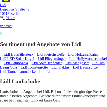
Lidl
Leipziger Straße 42
10117 Berlin
1,91 km
geöffnet
Sortiment und Angebote von Lidl
Lidl Holzfällersteak
Lidl Fleischspieße
Lidl Holzeisenbahn
Lidl LED Solar-Kugel
Lidl Fliegenfänger
Lidl Hollywoodschaukel
Lidl Cambozola
Lidl Spiralschneider
Lidl Mangosaft
Lidl Jim
Beam Cola
Lidl Tomatensoße
Lidl Kaktus
Lidl Baumspitze
Lidl Tannenbaumdecke
Lidl Lindt
Lidl Laufschuhe
Laufschuhe im Angebot bei Lidl. Bei uns findest du günstige Preise
und die besten Angebote. Blättere durch unsere Online-Prospekte und
spare beim nächsten Einkauf bares Geld.