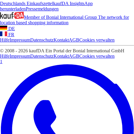
Deutschlands Einkaufszettel
kaufDA Insights
App
herunterladen
Pressemeldungen
Member of Bonial International Group
The network for
location based shopping information
DE
FR
Hilfe
Impressum
Datenschutz
Kontakt
AGB
Cookies verwalten
© 2008 - 2026 kaufDA Ein Portal der Bonial International GmbH
Hilfe
Impressum
Datenschutz
Kontakt
AGB
Cookies verwalten
1