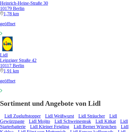
Heinrich-Heine-Straße 30
10179 Berlin
1,78 km
geöffnet
Lidl
Leipziger Straße 42
10117 Berlin
1,91 km
geöffnet
Sortiment und Angebote von Lidl
Lidl Zugluftstopper
Lidl Weißwurst
Lidl Sträucher
Lidl
Gewürzpaste
Lidl Mojito
Lidl Schweinesteak
Lidl Kitkat
Lidl
Starterbatterie
Lidl Kleiner Feigling
Lidl Berner Würstchen
Lidl
Kahlua
Lidl Fürst von Metternich
Lidl Senseo kaffeepads
Lidl