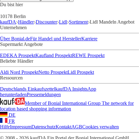
Du bist hier
10178 Berlin
kaufDA
Händler
Discounter
Lidl
Sortiment
Lidl Mandeln Angebot
Unternehmen
Über Bonial.de
Für Handel und Hersteller
Karriere
Supermarkt Angebote
EDEKA Prospekt
Kaufland Prospekt
REWE Prospekt
Beliebte Händler
Aldi Nord Prospekt
Netto Prospekt
Lidl Prospekt
Ressourcen
Deutschlands Einkaufszettel
kaufDA Insights
App
herunterladen
Pressemeldungen
Member of Bonial International Group
The network for
location based shopping information
DE
FR
Hilfe
Impressum
Datenschutz
Kontakt
AGB
Cookies verwalten
© 2008 - 2026 kaufDA Ein Portal der Bonial International GmbH