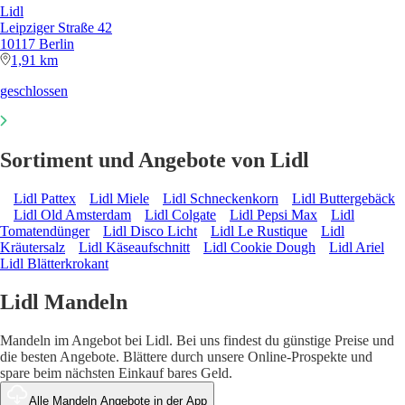
Lidl
Leipziger Straße 42
10117 Berlin
1,91 km
geschlossen
Sortiment und Angebote von Lidl
Lidl Pattex
Lidl Miele
Lidl Schneckenkorn
Lidl Buttergebäck
Lidl Old Amsterdam
Lidl Colgate
Lidl Pepsi Max
Lidl
Tomatendünger
Lidl Disco Licht
Lidl Le Rustique
Lidl
Kräutersalz
Lidl Käseaufschnitt
Lidl Cookie Dough
Lidl Ariel
Lidl Blätterkrokant
Lidl Mandeln
Mandeln im Angebot bei Lidl. Bei uns findest du günstige Preise und
die besten Angebote. Blättere durch unsere Online-Prospekte und
spare beim nächsten Einkauf bares Geld.
Alle Mandeln Angebote in der App