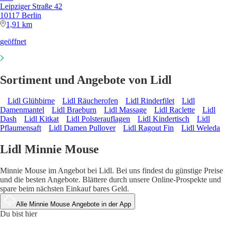
Leipziger Straße 42
10117 Berlin
1,91 km
geöffnet
Sortiment und Angebote von Lidl
Lidl Glühbirne
Lidl Räucherofen
Lidl Rinderfilet
Lidl
Damenmantel
Lidl Braeburn
Lidl Massage
Lidl Raclette
Lidl
Dash
Lidl Kitkat
Lidl Polsterauflagen
Lidl Kindertisch
Lidl
Pflaumensaft
Lidl Damen Pullover
Lidl Ragout Fin
Lidl Weleda
Lidl Minnie Mouse
Minnie Mouse im Angebot bei Lidl. Bei uns findest du günstige Preise
und die besten Angebote. Blättere durch unsere Online-Prospekte und
spare beim nächsten Einkauf bares Geld.
Alle Minnie Mouse Angebote in der App
Du bist hier