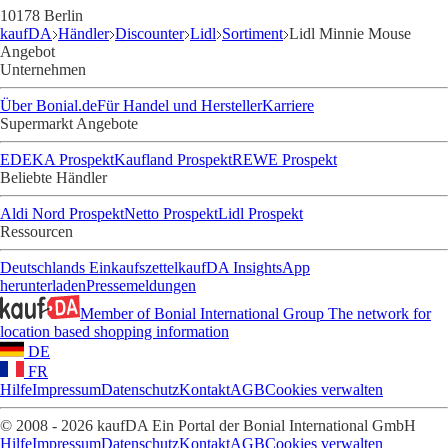
10178 Berlin
kaufDA
Händler
Discounter
Lidl
Sortiment
Lidl Minnie Mouse
Angebot
Unternehmen
Über Bonial.de
Für Handel und Hersteller
Karriere
Supermarkt Angebote
EDEKA Prospekt
Kaufland Prospekt
REWE Prospekt
Beliebte Händler
Aldi Nord Prospekt
Netto Prospekt
Lidl Prospekt
Ressourcen
Deutschlands Einkaufszettel
kaufDA Insights
App
herunterladen
Pressemeldungen
Member of Bonial International Group
The network for
location based shopping information
DE
FR
Hilfe
Impressum
Datenschutz
Kontakt
AGB
Cookies verwalten
© 2008 - 2026 kaufDA Ein Portal der Bonial International GmbH
Hilfe
Impressum
Datenschutz
Kontakt
AGB
Cookies verwalten