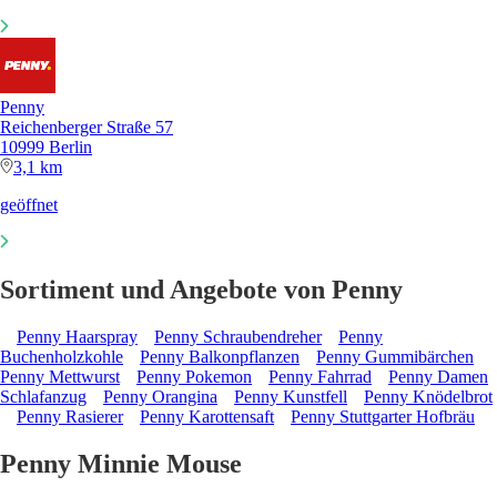
Penny
Reichenberger Straße 57
10999 Berlin
3,1 km
geöffnet
Sortiment und Angebote von Penny
Penny Haarspray
Penny Schraubendreher
Penny
Buchenholzkohle
Penny Balkonpflanzen
Penny Gummibärchen
Penny Mettwurst
Penny Pokemon
Penny Fahrrad
Penny Damen
Schlafanzug
Penny Orangina
Penny Kunstfell
Penny Knödelbrot
Penny Rasierer
Penny Karottensaft
Penny Stuttgarter Hofbräu
Penny Minnie Mouse