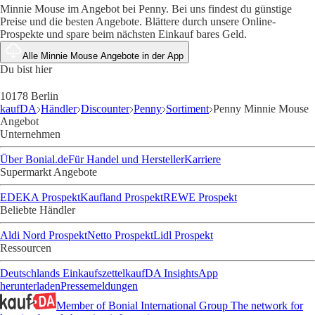
Minnie Mouse im Angebot bei Penny. Bei uns findest du günstige
Preise und die besten Angebote. Blättere durch unsere Online-
Prospekte und spare beim nächsten Einkauf bares Geld.
Alle Minnie Mouse Angebote in der App
Du bist hier
10178 Berlin
kaufDA
Händler
Discounter
Penny
Sortiment
Penny Minnie Mouse
Angebot
Unternehmen
Über Bonial.de
Für Handel und Hersteller
Karriere
Supermarkt Angebote
EDEKA Prospekt
Kaufland Prospekt
REWE Prospekt
Beliebte Händler
Aldi Nord Prospekt
Netto Prospekt
Lidl Prospekt
Ressourcen
Deutschlands Einkaufszettel
kaufDA Insights
App
herunterladen
Pressemeldungen
Member of Bonial International Group
The network for