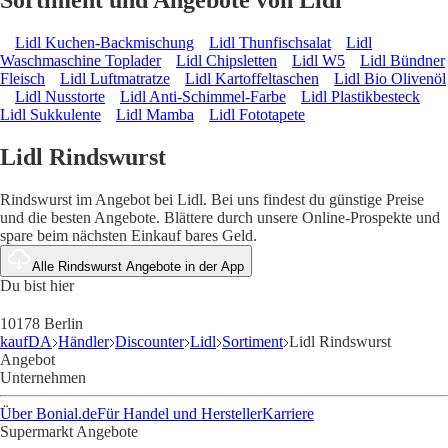
Sortiment und Angebote von Lidl
Lidl Kuchen-Backmischung
Lidl Thunfischsalat
Lidl
Waschmaschine Toplader
Lidl Chipsletten
Lidl W5
Lidl Bündner
Fleisch
Lidl Luftmatratze
Lidl Kartoffeltaschen
Lidl Bio Olivenöl
Lidl Nusstorte
Lidl Anti-Schimmel-Farbe
Lidl Plastikbesteck
Lidl Sukkulente
Lidl Mamba
Lidl Fototapete
Lidl Rindswurst
Rindswurst im Angebot bei Lidl. Bei uns findest du günstige Preise
und die besten Angebote. Blättere durch unsere Online-Prospekte und
spare beim nächsten Einkauf bares Geld.
Alle Rindswurst Angebote in der App
Du bist hier
10178 Berlin
kaufDA
Händler
Discounter
Lidl
Sortiment
Lidl Rindswurst
Angebot
Unternehmen
Über Bonial.de
Für Handel und Hersteller
Karriere
Supermarkt Angebote