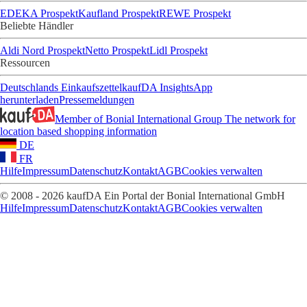
EDEKA Prospekt
Kaufland Prospekt
REWE Prospekt
Beliebte Händler
Aldi Nord Prospekt
Netto Prospekt
Lidl Prospekt
Ressourcen
Deutschlands Einkaufszettel
kaufDA Insights
App
herunterladen
Pressemeldungen
Member of Bonial International Group
The network for
location based shopping information
DE
FR
Hilfe
Impressum
Datenschutz
Kontakt
AGB
Cookies verwalten
© 2008 - 2026 kaufDA Ein Portal der Bonial International GmbH
Hilfe
Impressum
Datenschutz
Kontakt
AGB
Cookies verwalten