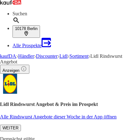
Suchen
10178 Berlin
Alle Prospekte
kaufDA
Händler
Discounter
Lidl
Sortiment
Lidl Rindswurst
Angebot
Anzeigen
Lidl Rindswurst Angebot & Preis im Prospekt
Alle Rindswurst Angebote dieser Woche in der App öffnen
WEITER
Demnächst gültig