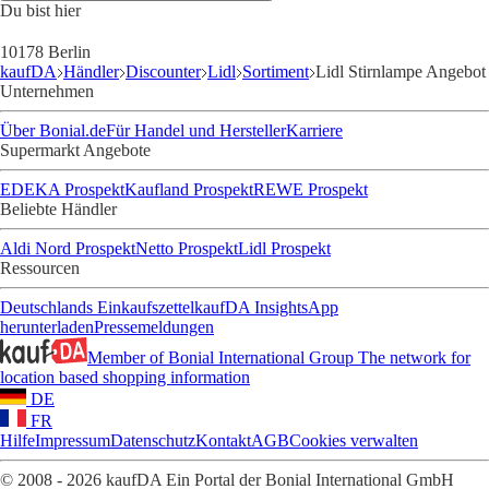
Du bist hier
10178 Berlin
kaufDA
Händler
Discounter
Lidl
Sortiment
Lidl Stirnlampe Angebot
Unternehmen
Über Bonial.de
Für Handel und Hersteller
Karriere
Supermarkt Angebote
EDEKA Prospekt
Kaufland Prospekt
REWE Prospekt
Beliebte Händler
Aldi Nord Prospekt
Netto Prospekt
Lidl Prospekt
Ressourcen
Deutschlands Einkaufszettel
kaufDA Insights
App
herunterladen
Pressemeldungen
Member of Bonial International Group
The network for
location based shopping information
DE
FR
Hilfe
Impressum
Datenschutz
Kontakt
AGB
Cookies verwalten
© 2008 - 2026 kaufDA Ein Portal der Bonial International GmbH