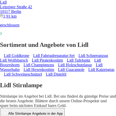
Lidl
Leipziger Straße 42
10117 Berlin
1,91 km
geschlossen
Sortiment und Angebote von Lidl
Lidl Goldkrone
Lidl Fahrradreparatur-Set
Lidl Schneeanzug
Lidl Wolfsbarsch
Lidl Piratenkostüm
Lidl Tafelspitz
Lidl
Boxershorts
Lidl Champignons
Lidl Holzschutzlasur
Lidl
Wasserhahn
Lidl Hexenkostüm
Lidl Guacamole
Lidl Katzengras
Lidl Schweineschnitzel
Lidl Distelöl
Lidl Stirnlampe
Stirnlampe im Angebot bei Lidl. Bei uns findest du günstige Preise und
die besten Angebote. Blättere durch unsere Online-Prospekte und
spare beim nächsten Einkauf bares Geld.
Alle Stirnlampe Angebote in der App