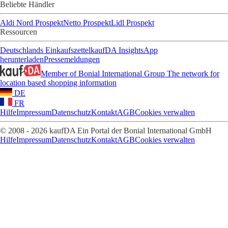
Beliebte Händler
Aldi Nord Prospekt
Netto Prospekt
Lidl Prospekt
Ressourcen
Deutschlands Einkaufszettel
kaufDA Insights
App
herunterladen
Pressemeldungen
Member of Bonial International Group
The network for
location based shopping information
DE
FR
Hilfe
Impressum
Datenschutz
Kontakt
AGB
Cookies verwalten
© 2008 - 2026 kaufDA Ein Portal der Bonial International GmbH
Hilfe
Impressum
Datenschutz
Kontakt
AGB
Cookies verwalten