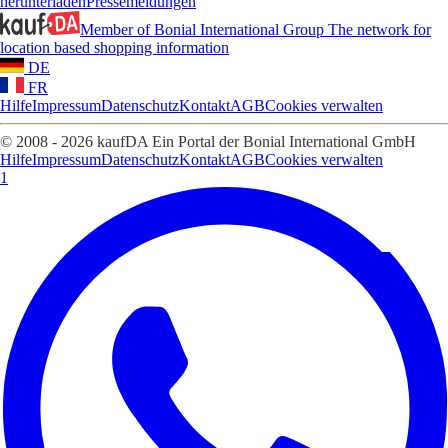
herunterladen
Pressemeldungen
Member of Bonial International Group
The network for
location based shopping information
DE
FR
Hilfe
Impressum
Datenschutz
Kontakt
AGB
Cookies verwalten
© 2008 - 2026 kaufDA Ein Portal der Bonial International GmbH
Hilfe
Impressum
Datenschutz
Kontakt
AGB
Cookies verwalten
1