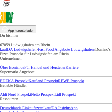
App herunterladen
Du bist hier
67059 Ludwigshafen am Rhein
kaufDA Ludwigshafen
Fast Food Angebote Ludwigshafen
Domino's
Pizza Prospekt für Ludwigshafen am Rhein
Unternehmen
Über Bonial.de
Für Handel und Hersteller
Karriere
Supermarkt Angebote
EDEKA Prospekt
Kaufland Prospekt
REWE Prospekt
Beliebte Händler
Aldi Nord Prospekt
Netto Prospekt
Lidl Prospekt
Ressourcen
Deutschlands Einkaufszettel
kaufDA Insights
App