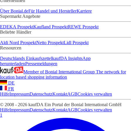
Unternehmen
Über Bonial.de
Für Handel und Hersteller
Karriere
Supermarkt Angebote
EDEKA Prospekt
Kaufland Prospekt
REWE Prospekt
Beliebte Händler
Aldi Nord Prospekt
Netto Prospekt
Lidl Prospekt
Ressourcen
Deutschlands Einkaufszettel
kaufDA Insights
App
herunterladen
Pressemeldungen
Member of Bonial International Group
The network for
location based shopping information
DE
FR
Hilfe
Impressum
Datenschutz
Kontakt
AGB
Cookies verwalten
© 2008 - 2026 kaufDA Ein Portal der Bonial International GmbH
Hilfe
Impressum
Datenschutz
Kontakt
AGB
Cookies verwalten
1