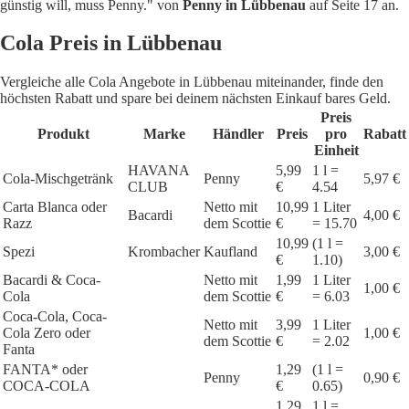
günstig will, muss Penny." von
Penny in Lübbenau
auf Seite 17 an.
Cola Preis in Lübbenau
Vergleiche alle Cola Angebote in Lübbenau miteinander, finde den
höchsten Rabatt und spare bei deinem nächsten Einkauf bares Geld.
Preis
Produkt
Marke
Händler
Preis
pro
Rabatt
Einheit
HAVANA
5,99
1 l =
Cola-Mischgetränk
Penny
5,97 €
CLUB
€
4.54
Carta Blanca oder
Netto mit
10,99
1 Liter
Bacardi
4,00 €
Razz
dem Scottie
€
= 15.70
10,99
(1 l =
Spezi
Krombacher
Kaufland
3,00 €
€
1.10)
Bacardi & Coca-
Netto mit
1,99
1 Liter
1,00 €
Cola
dem Scottie
€
= 6.03
Coca-Cola, Coca-
Netto mit
3,99
1 Liter
Cola Zero oder
1,00 €
dem Scottie
€
= 2.02
Fanta
FANTA* oder
1,29
(1 l =
Penny
0,90 €
COCA-COLA
€
0.65)
1,29
1 l =