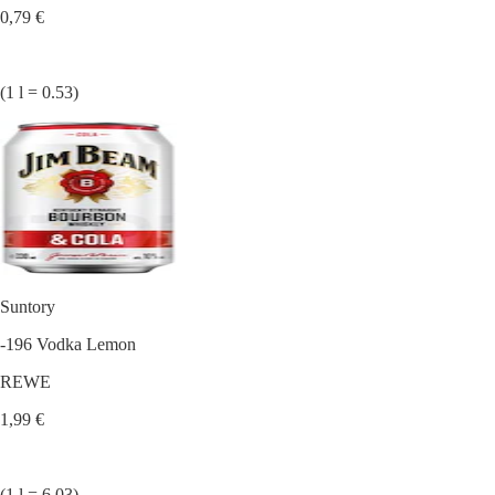
0,79 €
(1 l = 0.53)
Suntory
-196 Vodka Lemon
REWE
1,99 €
(1 l = 6.03)