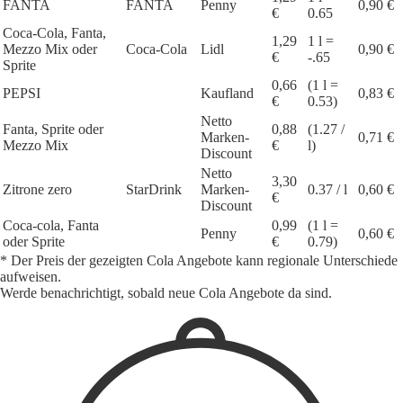
FANTA
FANTA
Penny
0,90 €
€
0.65
Coca-Cola, Fanta,
1,29
1 l =
Mezzo Mix oder
Coca-Cola
Lidl
0,90 €
€
-.65
Sprite
0,66
(1 l =
PEPSI
Kaufland
0,83 €
€
0.53)
Netto
Fanta, Sprite oder
0,88
(1.27 /
Marken-
0,71 €
Mezzo Mix
€
l)
Discount
Netto
3,30
Zitrone zero
StarDrink
Marken-
0.37 / l
0,60 €
€
Discount
Coca-cola, Fanta
0,99
(1 l =
Penny
0,60 €
oder Sprite
€
0.79)
* Der Preis der gezeigten Cola Angebote kann regionale Unterschiede
aufweisen.
Werde benachrichtigt, sobald neue Cola Angebote da sind.