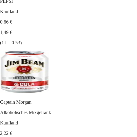
PEPSI
Kaufland
0,66 €
1,49 €
(1 l = 0.53)
Captain Morgan
Alkoholisches Mixgetränk
Kaufland
2,22 €