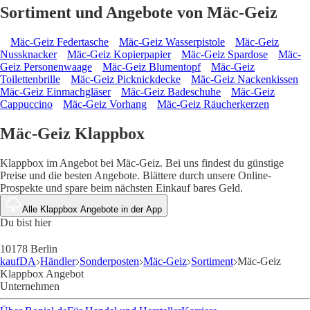
Sortiment und Angebote von Mäc-Geiz
Mäc-Geiz Federtasche
Mäc-Geiz Wasserpistole
Mäc-Geiz
Nussknacker
Mäc-Geiz Kopierpapier
Mäc-Geiz Spardose
Mäc-
Geiz Personenwaage
Mäc-Geiz Blumentopf
Mäc-Geiz
Toilettenbrille
Mäc-Geiz Picknickdecke
Mäc-Geiz Nackenkissen
Mäc-Geiz Einmachgläser
Mäc-Geiz Badeschuhe
Mäc-Geiz
Cappuccino
Mäc-Geiz Vorhang
Mäc-Geiz Räucherkerzen
Mäc-Geiz Klappbox
Klappbox im Angebot bei Mäc-Geiz. Bei uns findest du günstige
Preise und die besten Angebote. Blättere durch unsere Online-
Prospekte und spare beim nächsten Einkauf bares Geld.
Alle Klappbox Angebote in der App
Du bist hier
10178 Berlin
kaufDA
Händler
Sonderposten
Mäc-Geiz
Sortiment
Mäc-Geiz
Klappbox Angebot
Unternehmen