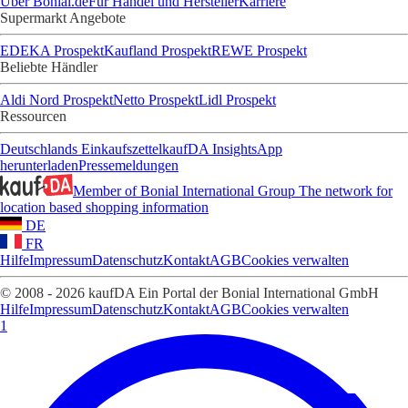
Über Bonial.de
Für Handel und Hersteller
Karriere
Supermarkt Angebote
EDEKA Prospekt
Kaufland Prospekt
REWE Prospekt
Beliebte Händler
Aldi Nord Prospekt
Netto Prospekt
Lidl Prospekt
Ressourcen
Deutschlands Einkaufszettel
kaufDA Insights
App
herunterladen
Pressemeldungen
Member of Bonial International Group
The network for
location based shopping information
DE
FR
Hilfe
Impressum
Datenschutz
Kontakt
AGB
Cookies verwalten
© 2008 - 2026 kaufDA Ein Portal der Bonial International GmbH
Hilfe
Impressum
Datenschutz
Kontakt
AGB
Cookies verwalten
1