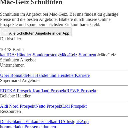
Mäc-Geiz Schultüten
Schultüten im Angebot bei Mäc-Geiz. Bei uns findest du günstige
Preise und die besten Angebote. Blättere durch unsere Online-
Prospekte und spare beim nächsten Einkauf bares Geld.
Alle Schultüten Angebote in der App
Du bist hier
10178 Berlin
kaufDA
Händler
Sonderposten
Mäc-Geiz
Sortiment
Mäc-Geiz
Schultüten Angebot
Unternehmen
Über Bonial.de
Für Handel und Hersteller
Karriere
Supermarkt Angebote
EDEKA Prospekt
Kaufland Prospekt
REWE Prospekt
Beliebte Händler
Aldi Nord Prospekt
Netto Prospekt
Lidl Prospekt
Ressourcen
Deutschlands Einkaufszettel
kaufDA Insights
App
herunterladen
Pressemeldungen