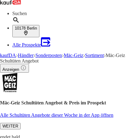
Suchen
10178 Berlin
Alle Prospekte
kaufDA
Händler
Sonderposten
Mäc-Geiz
Sortiment
Mäc-Geiz
Schultüten Angebot
Anzeigen
Mäc-Geiz Schultüten Angebot & Preis im Prospekt
Alle Schultüten Angebote dieser Woche in der App öffnen
WEITER
endet bald