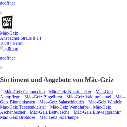
geöffnet
Mäc-Geiz
Ansbacher Straße 8-14
10787 Berlin
5,39 km
geöffnet
Sortiment und Angebote von Mäc-Geiz
Mäc-Geiz Cappuccino
Mäc-Geiz Nussknacker
Mäc-Geiz
Autopflege
Mäc-Geiz Bügelbrett
Mäc-Geiz Vakuumbeutel
Mäc-
Geiz Blumenkasten
Mäc-Geiz Salatschleuder
Mäc-Geiz Windeln
Mäc-Geiz Tapetenkleister
Mäc-Geiz Wandfarbe
Mäc-Geiz
Aschenbecher
Mäc-Geiz Bettwäsche
Mäc-Geiz Einweggeschirr
Mäc-Geiz Brotdose
Mäc-Geiz Solarlampe