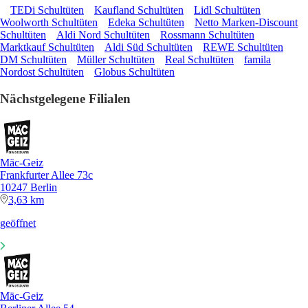
TEDi Schultüten
Kaufland Schultüten
Lidl Schultüten
Woolworth Schultüten
Edeka Schultüten
Netto Marken-Discount
Schultüten
Aldi Nord Schultüten
Rossmann Schultüten
Marktkauf Schultüten
Aldi Süd Schultüten
REWE Schultüten
DM Schultüten
Müller Schultüten
Real Schultüten
famila
Nordost Schultüten
Globus Schultüten
Nächstgelegene Filialen
Mäc-Geiz
Frankfurter Allee 73c
10247 Berlin
3,63 km
geöffnet
Mäc-Geiz