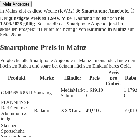
Mehr Angebote
In Mainz gibt es diese Woche (KW32)
36 Smartphone Angebote.
👆
Der
günstigste Preis
ist
1,99 €
🥇 bei Kaufland und ist noch
bis
12.08.2026 gültig
. Schaue dir das Smartphone Angebot jetzt im
aktuellen Prospekt "Hier bin ich richtig" von
Kaufland in Mainz
auf
Seite 28 an.
Smartphone Preis in Mainz
Vergleiche alle Smartphone Angebote in Mainz miteinander, finde den
höchsten Rabatt und spare bei deinem nächsten Einkauf bares Geld.
Preis
Produkt
Marke
Händler
Preis
pro
Raba
Einheit
MediaMarkt
1.619,10
1.179,
GMR 65 R85 H
Samsung
Saturn
€
€
PFANNENSET
Bari Ceramic
Ballarini
XXXLutz
49,99 €
59,01 
Aluminium 2-
teilig
Skechers
Sportschuhe
Sneaker Kinder