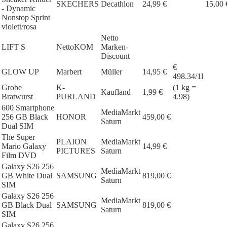
SKECHERS
Decathlon
24,99 €
15,00 
- Dynamic
Nonstop Sprint
violett/rosa
Netto
LIFT S
NettoKOM
Marken-
Discount
€
GLOW UP
Marbert
Müller
14,95 €
498.34/1l
Grobe
K-
(1 kg =
Kaufland
1,99 €
Bratwurst
PURLAND
4.98)
600 Smartphone
MediaMarkt
256 GB Black
HONOR
459,00 €
Saturn
Dual SIM
The Super
PLAION
MediaMarkt
Mario Galaxy
14,99 €
PICTURES
Saturn
Film DVD
Galaxy S26 256
MediaMarkt
GB White Dual
SAMSUNG
819,00 €
Saturn
SIM
Galaxy S26 256
MediaMarkt
GB Black Dual
SAMSUNG
819,00 €
Saturn
SIM
Galaxy S26 256