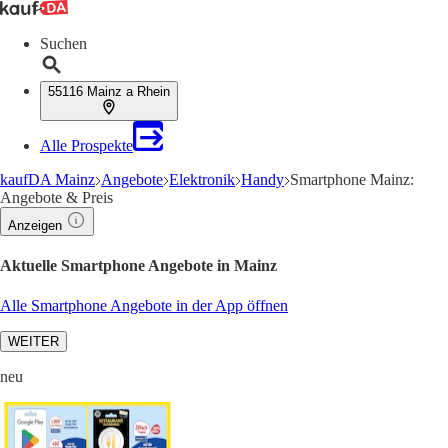
Suchen
55116 Mainz a Rhein
Alle Prospekte
kaufDA Mainz
Angebote
Elektronik
Handy
Smartphone Mainz:
Angebote & Preis
Anzeigen
Aktuelle Smartphone Angebote in Mainz
Alle Smartphone Angebote in der App öffnen
WEITER
neu