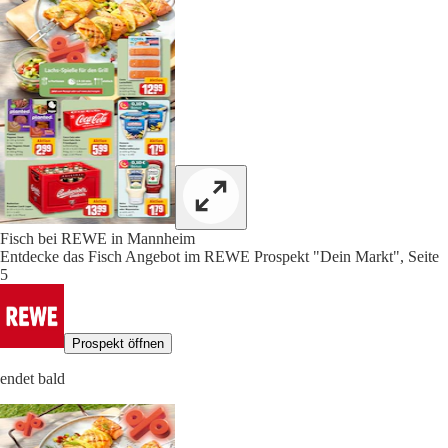
Fisch bei REWE in Mannheim
Entdecke das Fisch Angebot im REWE Prospekt "Dein Markt", Seite
5
Prospekt öffnen
endet bald