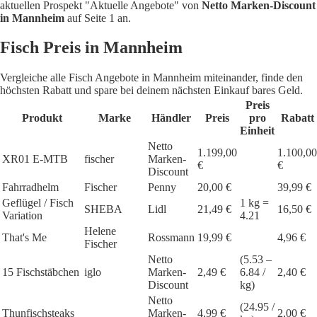
aktuellen Prospekt "Aktuelle Angebote" von
Netto Marken-Discount
in Mannheim
auf Seite 1 an.
Fisch Preis in Mannheim
Vergleiche alle Fisch Angebote in Mannheim miteinander, finde den
höchsten Rabatt und spare bei deinem nächsten Einkauf bares Geld.
Preis
Produkt
Marke
Händler
Preis
pro
Rabatt
Einheit
Netto
1.199,00
1.100,00
XR01 E-MTB
fischer
Marken-
€
€
Discount
Fahrradhelm
Fischer
Penny
20,00 €
39,99 €
Geflügel / Fisch
1 kg =
SHEBA
Lidl
21,49 €
16,50 €
Variation
4.21
Helene
That's Me
Rossmann
19,99 €
4,96 €
Fischer
Netto
(5.53 –
15 Fischstäbchen
iglo
Marken-
2,49 €
6.84 /
2,40 €
Discount
kg)
Netto
(24.95 /
Thunfischsteaks
Marken-
4,99 €
2,00 €