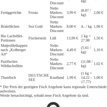
kg)
Discount
Netto
(8.87 /
Fertiggerichte
Frosta
Marken-
3,99 €
2,00 €
kg)
Discount
Netto
Bratröllchen
Sea Gold
Marken-
8,00 €
4.- / kg
1,96 €
Discount
Bio Lachsfilet-
1 kg =
Fischerstolz
Lidl
13,99 €
1,50 €
Portionen
27.98
Matjesfilethappen
Netto
(5.61 /
nach „Kolberger
Marken-
4,49 €
1,10 €
kg)
Art“
Discount
Netto
Pazifisches
(11.08 /
Marken-
2,77 €
1,02 €
Wildlachsfilets
kg)
Discount
(1 kg =
DEUTSCHE
Thunfisch
Kaufland
1,99 €
14.22 -
1,00 €
SEE
17.77)
* Der Preis der gezeigten Fisch Angebote kann regionale Unterschiede
aufweisen.
Werde benachrichtigt, sobald neue Fisch Angebote da sind.
1