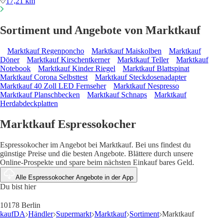
17,21 km
Sortiment und Angebote von Marktkauf
Marktkauf Regenponcho
Marktkauf Maiskolben
Marktkauf
Döner
Marktkauf Kirschentkerner
Marktkauf Teller
Marktkauf
Notebook
Marktkauf Kinder Riegel
Marktkauf Blattspinat
Marktkauf Corona Selbsttest
Marktkauf Steckdosenadapter
Marktkauf 40 Zoll LED Fernseher
Marktkauf Nespresso
Marktkauf Planschbecken
Marktkauf Schnaps
Marktkauf
Herdabdeckplatten
Marktkauf Espressokocher
Espressokocher im Angebot bei Marktkauf. Bei uns findest du
günstige Preise und die besten Angebote. Blättere durch unsere
Online-Prospekte und spare beim nächsten Einkauf bares Geld.
Alle Espressokocher Angebote in der App
Du bist hier
10178 Berlin
kaufDA
Händler
Supermarkt
Marktkauf
Sortiment
Marktkauf