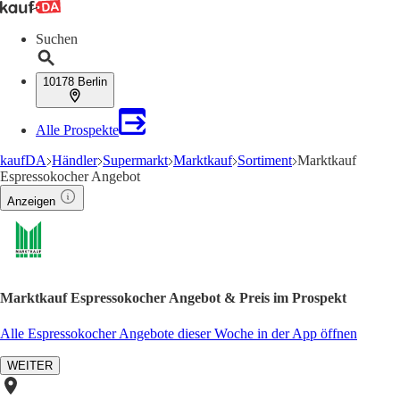
Suchen
10178 Berlin
Alle Prospekte
kaufDA
Händler
Supermarkt
Marktkauf
Sortiment
Marktkauf
Espressokocher Angebot
Anzeigen
Marktkauf Espressokocher Angebot & Preis im Prospekt
Alle Espressokocher Angebote dieser Woche in der App öffnen
WEITER