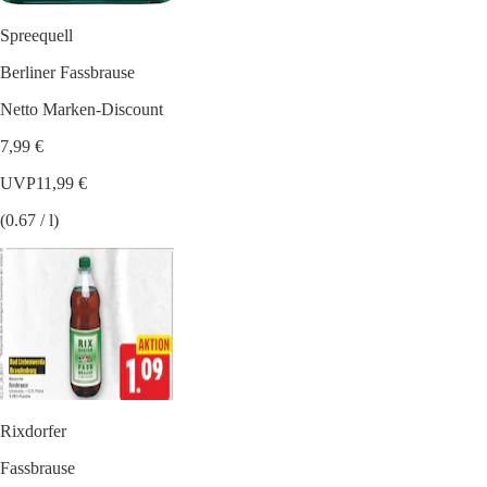
Spreequell
Berliner Fassbrause
Netto Marken-Discount
7,99 €
UVP
11,99 €
(0.67 / l)
Rixdorfer
Fassbrause