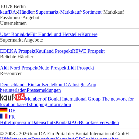
10178 Berlin
kaufDA
Händler
Supermarkt
Marktkauf
Sortiment
Marktkauf
Fassbrause Angebot
Unternehmen
Über Bonial.de
Für Handel und Hersteller
Karriere
Supermarkt Angebote
EDEKA Prospekt
Kaufland Prospekt
REWE Prospekt
Beliebte Händler
Aldi Nord Prospekt
Netto Prospekt
Lidl Prospekt
Ressourcen
Deutschlands Einkaufszettel
kaufDA Insights
App
herunterladen
Pressemeldungen
Member of Bonial International Group
The network for
location based shopping information
DE
FR
Hilfe
Impressum
Datenschutz
Kontakt
AGB
Cookies verwalten
© 2008 - 2026 kaufDA Ein Portal der Bonial International GmbH