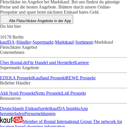
Fleischkäse im Angebot bei Marktkauf. Bei uns findest du günstige
Preise und die besten Angebote. Blättere durch unsere Online-
Prospekte und spare beim nächsten Einkauf bares Geld.
Alle Fleischkäse Angebote in der App
Du bist hier
10178 Berlin
kaufDA
Händler
Supermarkt
Marktkauf
Sortiment
Marktkauf
Fleischkäse Angebot
Unternehmen
Über Bonial.de
Für Handel und Hersteller
Karriere
Supermarkt Angebote
EDEKA Prospekt
Kaufland Prospekt
REWE Prospekt
Beliebte Händler
Aldi Nord Prospekt
Netto Prospekt
Lidl Prospekt
Ressourcen
Deutschlands Einkaufszettel
kaufDA Insights
App
herunterladen
Pressemeldungen
Member of Bonial International Group
The network for
location based shopping information