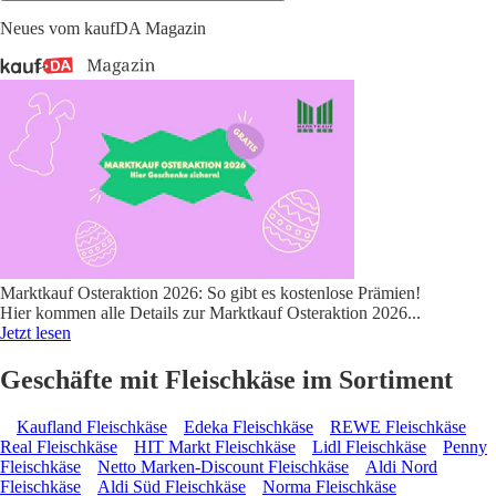
Neues vom kaufDA Magazin
Marktkauf Osteraktion 2026: So gibt es kostenlose Prämien!
Hier kommen alle Details zur Marktkauf Osteraktion 2026
...
Jetzt lesen
Geschäfte mit Fleischkäse im Sortiment
Kaufland Fleischkäse
Edeka Fleischkäse
REWE Fleischkäse
Real Fleischkäse
HIT Markt Fleischkäse
Lidl Fleischkäse
Penny
Fleischkäse
Netto Marken-Discount Fleischkäse
Aldi Nord
Fleischkäse
Aldi Süd Fleischkäse
Norma Fleischkäse