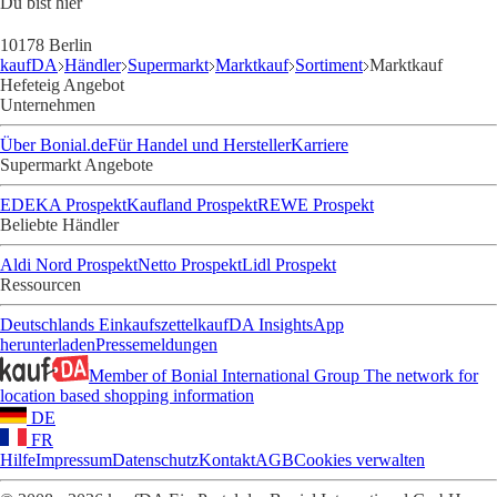
Du bist hier
10178 Berlin
kaufDA
Händler
Supermarkt
Marktkauf
Sortiment
Marktkauf
Hefeteig Angebot
Unternehmen
Über Bonial.de
Für Handel und Hersteller
Karriere
Supermarkt Angebote
EDEKA Prospekt
Kaufland Prospekt
REWE Prospekt
Beliebte Händler
Aldi Nord Prospekt
Netto Prospekt
Lidl Prospekt
Ressourcen
Deutschlands Einkaufszettel
kaufDA Insights
App
herunterladen
Pressemeldungen
Member of Bonial International Group
The network for
location based shopping information
DE
FR
Hilfe
Impressum
Datenschutz
Kontakt
AGB
Cookies verwalten