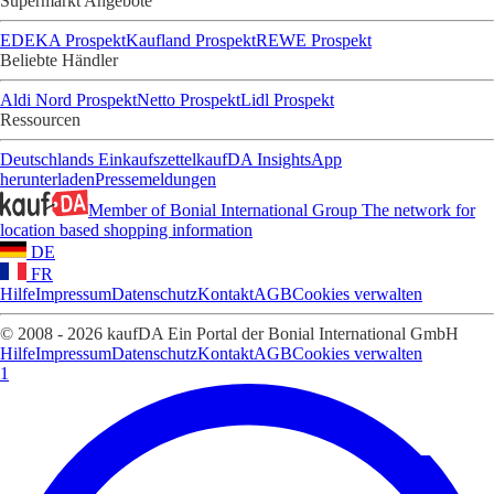
Supermarkt Angebote
EDEKA Prospekt
Kaufland Prospekt
REWE Prospekt
Beliebte Händler
Aldi Nord Prospekt
Netto Prospekt
Lidl Prospekt
Ressourcen
Deutschlands Einkaufszettel
kaufDA Insights
App
herunterladen
Pressemeldungen
Member of Bonial International Group
The network for
location based shopping information
DE
FR
Hilfe
Impressum
Datenschutz
Kontakt
AGB
Cookies verwalten
© 2008 - 2026 kaufDA Ein Portal der Bonial International GmbH
Hilfe
Impressum
Datenschutz
Kontakt
AGB
Cookies verwalten
1