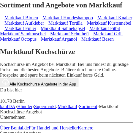
Sortiment und Angebote von Marktkauf
Marktkauf Birnen
Marktkauf Hundeshampoo
Marktkauf Knaller
Marktkauf Aufkleber
Marktkauf Tortilla
Marktkauf Küstennebel
Marktkauf Füller
Marktkauf Sahnekapsel
Marktkauf Fitbit
Marktkauf Sandmuschel
Marktkauf Schulheft
Marktkauf Grill
Marktkauf Octopus
Marktkauf Arganöl
Marktkauf Besen
Marktkauf Kochschürze
Kochschürze im Angebot bei Marktkauf. Bei uns findest du günstige
Preise und die besten Angebote. Blättere durch unsere Online-
Prospekte und spare beim nächsten Einkauf bares Geld.
Alle Kochschürze Angebote in der App
Du bist hier
10178 Berlin
kaufDA
Händler
Supermarkt
Marktkauf
Sortiment
Marktkauf
Kochschürze Angebot
Unternehmen
Über Bonial.de
Für Handel und Hersteller
Karriere