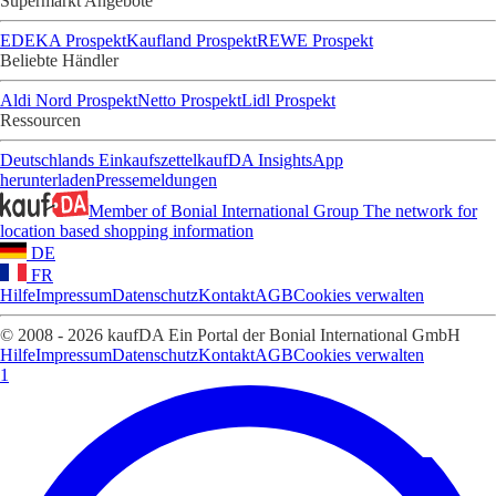
Supermarkt Angebote
EDEKA Prospekt
Kaufland Prospekt
REWE Prospekt
Beliebte Händler
Aldi Nord Prospekt
Netto Prospekt
Lidl Prospekt
Ressourcen
Deutschlands Einkaufszettel
kaufDA Insights
App
herunterladen
Pressemeldungen
Member of Bonial International Group
The network for
location based shopping information
DE
FR
Hilfe
Impressum
Datenschutz
Kontakt
AGB
Cookies verwalten
© 2008 - 2026 kaufDA Ein Portal der Bonial International GmbH
Hilfe
Impressum
Datenschutz
Kontakt
AGB
Cookies verwalten
1