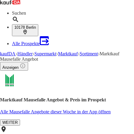
Suchen
10178 Berlin
Alle Prospekte
kaufDA
Händler
Supermarkt
Marktkauf
Sortiment
Marktkauf
Mausefalle Angebot
Anzeigen
Marktkauf Mausefalle Angebot & Preis im Prospekt
Alle Mausefalle Angebote dieser Woche in der App öffnen
WEITER