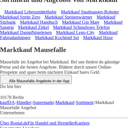
Marktkauf Lebensmittelfarbe
Marktkauf Staubsauger-Roboter
Marktkauf Sprite Zero
Marktkauf Speisenwärmer
Marktkauf
Sitzbank
Marktkauf Handtuch
Marktkauf Gin Mare
Marktkauf
Sangria
Marktkauf Zirkel
Marktkauf Schnurloses Telefon
Marktkauf Dampfbügeleisen
Marktkauf Lego-City
Marktkauf
Fahrradanhänger
Marktkauf Kochtopf Set
Marktkauf Haxe
Marktkauf Mausefalle
Mausefalle im Angebot bei Marktkauf. Bei uns findest du günstige
Preise und die besten Angebote. Blättere durch unsere Online-
Prospekte und spare beim nächsten Einkauf bares Geld.
Alle Mausefalle Angebote in der App
Du bist hier
10178 Berlin
kaufDA
Händler
Supermarkt
Marktkauf
Sortiment
Marktkauf
Mausefalle Angebot
Unternehmen
Über Bonial.de
Für Handel und Hersteller
Karriere