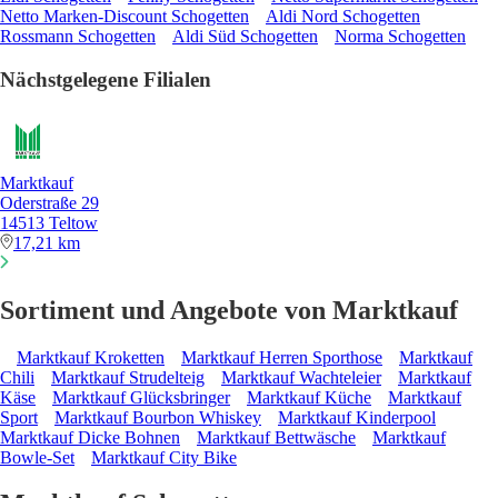
Netto Marken-Discount Schogetten
Aldi Nord Schogetten
Rossmann Schogetten
Aldi Süd Schogetten
Norma Schogetten
Nächstgelegene Filialen
Marktkauf
Oderstraße 29
14513 Teltow
17,21 km
Sortiment und Angebote von Marktkauf
Marktkauf Kroketten
Marktkauf Herren Sporthose
Marktkauf
Chili
Marktkauf Strudelteig
Marktkauf Wachteleier
Marktkauf
Käse
Marktkauf Glücksbringer
Marktkauf Küche
Marktkauf
Sport
Marktkauf Bourbon Whiskey
Marktkauf Kinderpool
Marktkauf Dicke Bohnen
Marktkauf Bettwäsche
Marktkauf
Bowle-Set
Marktkauf City Bike