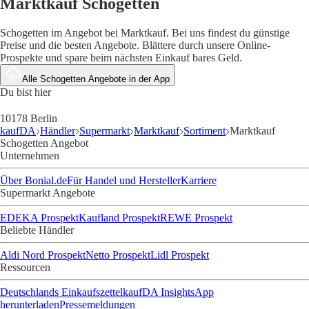
Marktkauf Schogetten
Schogetten im Angebot bei Marktkauf. Bei uns findest du günstige
Preise und die besten Angebote. Blättere durch unsere Online-
Prospekte und spare beim nächsten Einkauf bares Geld.
Alle Schogetten Angebote in der App
Du bist hier
10178 Berlin
kaufDA
Händler
Supermarkt
Marktkauf
Sortiment
Marktkauf
Schogetten Angebot
Unternehmen
Über Bonial.de
Für Handel und Hersteller
Karriere
Supermarkt Angebote
EDEKA Prospekt
Kaufland Prospekt
REWE Prospekt
Beliebte Händler
Aldi Nord Prospekt
Netto Prospekt
Lidl Prospekt
Ressourcen
Deutschlands Einkaufszettel
kaufDA Insights
App
herunterladen
Pressemeldungen