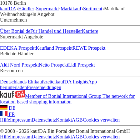
10178 Berlin
kaufDA
Händler
Supermarkt
Marktkauf
Sortiment
Marktkauf
Weihnachtskugeln Angebot
Unternehmen
Über Bonial.de
Für Handel und Hersteller
Karriere
Supermarkt Angebote
EDEKA Prospekt
Kaufland Prospekt
REWE Prospekt
Beliebte Händler
Aldi Nord Prospekt
Netto Prospekt
Lidl Prospekt
Ressourcen
Deutschlands Einkaufszettel
kaufDA Insights
App
herunterladen
Pressemeldungen
Member of Bonial International Group
The network for
location based shopping information
DE
FR
Hilfe
Impressum
Datenschutz
Kontakt
AGB
Cookies verwalten
© 2008 - 2026 kaufDA Ein Portal der Bonial International GmbH
Hilfe
Impressum
Datenschutz
Kontakt
AGB
Cookies verwalten