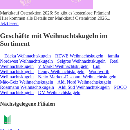
Marktkauf Osteraktion 2026: So gibt es kostenlose Prämien!
Hier kommen alle Details zur Marktkauf Osteraktion 2026
...
Jetzt lesen
Geschäfte mit Weihnachtskugeln im
Sortiment
Edeka Weihnachtskugeln
REWE Weihnachtskugeln
famila
Nordwest Weihnachtskugeln
Selgros Weihnachtskugeln
Real
Weihnachtskugeln
V-Markt Weihnachtskugeln
Lidl
Weihnachtskugeln
Penny Weihnachtskugeln
Woolworth
Weihnachtskugeln
Netto Marken-Discount Weihnachtskugeln
Mäc-Geiz Weihnachtskugeln
Aldi Nord Weihnachtskugeln
Rossmann Weihnachtskugeln
Aldi Süd Weihnachtskugeln
POCO
Weihnachtskugeln
DM Weihnachtskugeln
Nächstgelegene Filialen