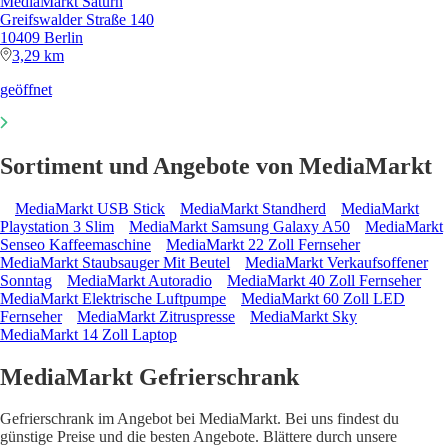
MediaMarkt Saturn
Greifswalder Straße 140
10409 Berlin
3,29 km
geöffnet
Sortiment und Angebote von MediaMarkt
MediaMarkt USB Stick
MediaMarkt Standherd
MediaMarkt
Playstation 3 Slim
MediaMarkt Samsung Galaxy A50
MediaMarkt
Senseo Kaffeemaschine
MediaMarkt 22 Zoll Fernseher
MediaMarkt Staubsauger Mit Beutel
MediaMarkt Verkaufsoffener
Sonntag
MediaMarkt Autoradio
MediaMarkt 40 Zoll Fernseher
MediaMarkt Elektrische Luftpumpe
MediaMarkt 60 Zoll LED
Fernseher
MediaMarkt Zitruspresse
MediaMarkt Sky
MediaMarkt 14 Zoll Laptop
MediaMarkt Gefrierschrank
Gefrierschrank im Angebot bei MediaMarkt. Bei uns findest du
günstige Preise und die besten Angebote. Blättere durch unsere