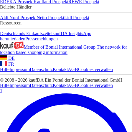
EDEKA Prospekt
Kaufland Prospekt
REWE Prospekt
Beliebte Händler
Aldi Nord Prospekt
Netto Prospekt
Lidl Prospekt
Ressourcen
Deutschlands Einkaufszettel
kaufDA Insights
App
herunterladen
Pressemeldungen
Member of Bonial International Group
The network for
location based shopping information
DE
FR
Hilfe
Impressum
Datenschutz
Kontakt
AGB
Cookies verwalten
© 2008 - 2026 kaufDA Ein Portal der Bonial International GmbH
Hilfe
Impressum
Datenschutz
Kontakt
AGB
Cookies verwalten
1