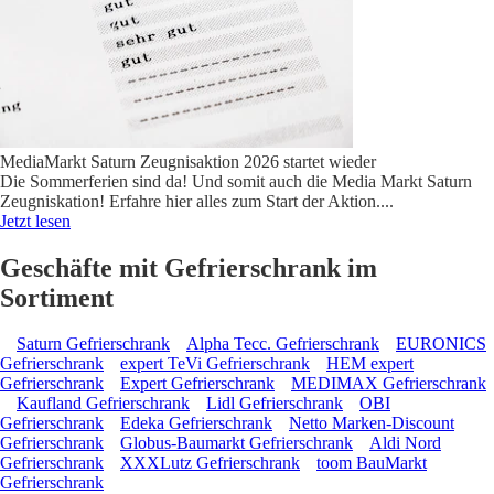
MediaMarkt Saturn Zeugnisaktion 2026 startet wieder
Die Sommerferien sind da! Und somit auch die Media Markt Saturn
Zeugniskation! Erfahre hier alles zum Start der Aktion.
...
Jetzt lesen
Geschäfte mit Gefrierschrank im
Sortiment
Saturn Gefrierschrank
Alpha Tecc. Gefrierschrank
EURONICS
Gefrierschrank
expert TeVi Gefrierschrank
HEM expert
Gefrierschrank
Expert Gefrierschrank
MEDIMAX Gefrierschrank
Kaufland Gefrierschrank
Lidl Gefrierschrank
OBI
Gefrierschrank
Edeka Gefrierschrank
Netto Marken-Discount
Gefrierschrank
Globus-Baumarkt Gefrierschrank
Aldi Nord
Gefrierschrank
XXXLutz Gefrierschrank
toom BauMarkt
Gefrierschrank