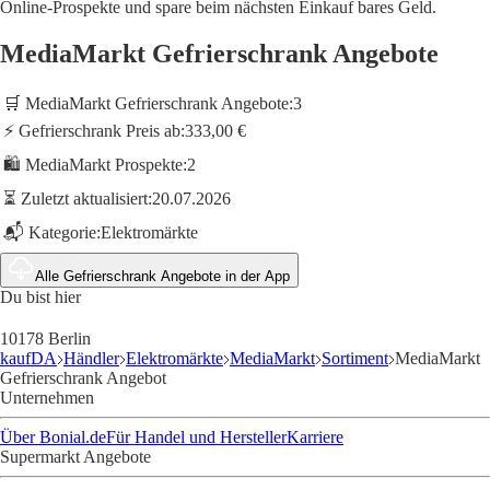
Online-Prospekte und spare beim nächsten Einkauf bares Geld.
MediaMarkt Gefrierschrank Angebote
🛒 MediaMarkt Gefrierschrank Angebote:
3
⚡ Gefrierschrank Preis ab:
333,00 €
🛍️ MediaMarkt Prospekte:
2
⏳ Zuletzt aktualisiert:
20.07.2026
📬 Kategorie:
Elektromärkte
Alle Gefrierschrank Angebote in der App
Du bist hier
10178 Berlin
kaufDA
Händler
Elektromärkte
MediaMarkt
Sortiment
MediaMarkt
Gefrierschrank Angebot
Unternehmen
Über Bonial.de
Für Handel und Hersteller
Karriere
Supermarkt Angebote