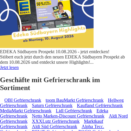
EDEKA Südbayern Prospekt 10.08.2026 - jetzt entdecken!
Stöbert euch jetzt durch den neuen EDEKA Südbayern Prospekt ab
dem 10.08.2026 und entdeckt unsere Highlights!
...
Jetzt lesen
Geschäfte mit Gefrierschrank im
Sortiment
OBI Gefrierschrank
toom BauMarkt Gefrierschrank
Hellweg
Gefrierschrank
Saturn Gefrierschrank
Kaufland Gefrierschrank
MediaMarkt Gefrierschrank
Lidl Gefrierschrank
Edeka
Gefrierschrank
Netto Marken-Discount Gefrierschrank
Aldi Nord
Gefrierschrank
XXXLutz Gefrierschrank
Marktkauf
Gefrierschrank
Aldi Süd Gefrierschrank
Alpha Tecc.