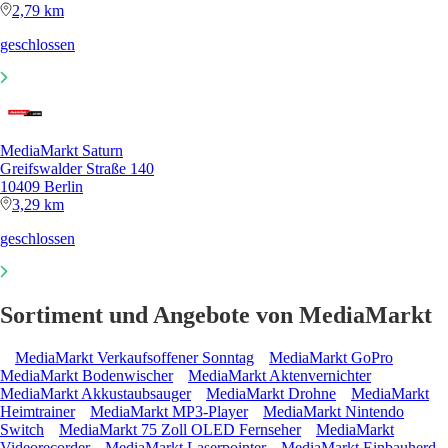
2,79 km
geschlossen
MediaMarkt Saturn
Greifswalder Straße 140
10409 Berlin
3,29 km
geschlossen
Sortiment und Angebote von MediaMarkt
MediaMarkt Verkaufsoffener Sonntag
MediaMarkt GoPro
MediaMarkt Bodenwischer
MediaMarkt Aktenvernichter
MediaMarkt Akkustaubsauger
MediaMarkt Drohne
MediaMarkt
Heimtrainer
MediaMarkt MP3-Player
MediaMarkt Nintendo
Switch
MediaMarkt 75 Zoll OLED Fernseher
MediaMarkt
Videorecorder
MediaMarkt Laserpointer
MediaMarkt Einbauherd