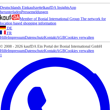
Deutschlands Einkaufszettel
kaufDA Insights
App
herunterladen
Pressemeldungen
Member of Bonial International Group
The network for
location based shopping information
DE
FR
Hilfe
Impressum
Datenschutz
Kontakt
AGB
Cookies verwalten
© 2008 - 2026 kaufDA Ein Portal der Bonial International GmbH
Hilfe
Impressum
Datenschutz
Kontakt
AGB
Cookies verwalten
1