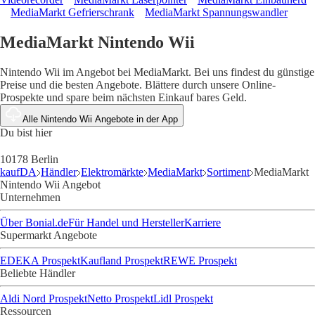
MediaMarkt Gefrierschrank
MediaMarkt Spannungswandler
MediaMarkt Nintendo Wii
Nintendo Wii im Angebot bei MediaMarkt. Bei uns findest du günstige
Preise und die besten Angebote. Blättere durch unsere Online-
Prospekte und spare beim nächsten Einkauf bares Geld.
Alle Nintendo Wii Angebote in der App
Du bist hier
10178 Berlin
kaufDA
Händler
Elektromärkte
MediaMarkt
Sortiment
MediaMarkt
Nintendo Wii Angebot
Unternehmen
Über Bonial.de
Für Handel und Hersteller
Karriere
Supermarkt Angebote
EDEKA Prospekt
Kaufland Prospekt
REWE Prospekt
Beliebte Händler
Aldi Nord Prospekt
Netto Prospekt
Lidl Prospekt
Ressourcen