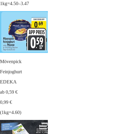
1kg=4.50–3.47
Mövenpick
Feinjoghurt
EDEKA
ab 0,59 €
0,99 €
(1kg=4.60)