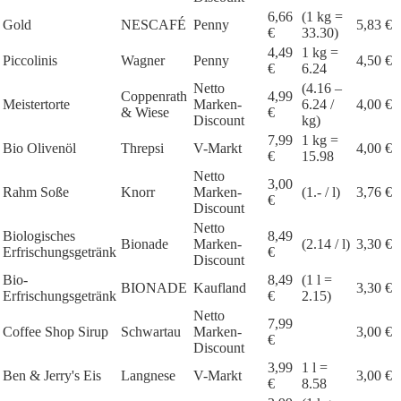
6,66
(1 kg =
Gold
NESCAFÉ
Penny
5,83 €
€
33.30)
4,49
1 kg =
Piccolinis
Wagner
Penny
4,50 €
€
6.24
Netto
(4.16 –
Coppenrath
4,99
Meistertorte
Marken-
6.24 /
4,00 €
& Wiese
€
Discount
kg)
7,99
1 kg =
Bio Olivenöl
Threpsi
V-Markt
4,00 €
€
15.98
Netto
3,00
Rahm Soße
Knorr
Marken-
(1.- / l)
3,76 €
€
Discount
Netto
Biologisches
8,49
Bionade
Marken-
(2.14 / l)
3,30 €
Erfrischungsgetränk
€
Discount
Bio-
8,49
(1 l =
BIONADE
Kaufland
3,30 €
Erfrischungsgetränk
€
2.15)
Netto
7,99
Coffee Shop Sirup
Schwartau
Marken-
3,00 €
€
Discount
3,99
1 l =
Ben & Jerry's Eis
Langnese
V-Markt
3,00 €
€
8.58