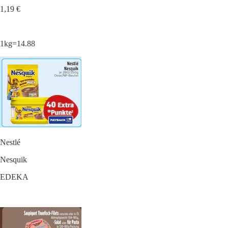
1,19 €
1kg=14.88
Nestlé
Nesquik
EDEKA