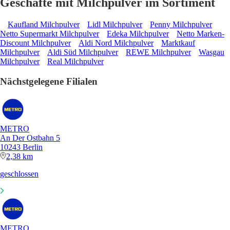
Geschäfte mit Milchpulver im Sortiment
Kaufland Milchpulver
Lidl Milchpulver
Penny Milchpulver
Netto Supermarkt Milchpulver
Edeka Milchpulver
Netto Marken-
Discount Milchpulver
Aldi Nord Milchpulver
Marktkauf
Milchpulver
Aldi Süd Milchpulver
REWE Milchpulver
Wasgau
Milchpulver
Real Milchpulver
Nächstgelegene Filialen
METRO
An Der Ostbahn 5
10243 Berlin
2,38 km
geschlossen
METRO