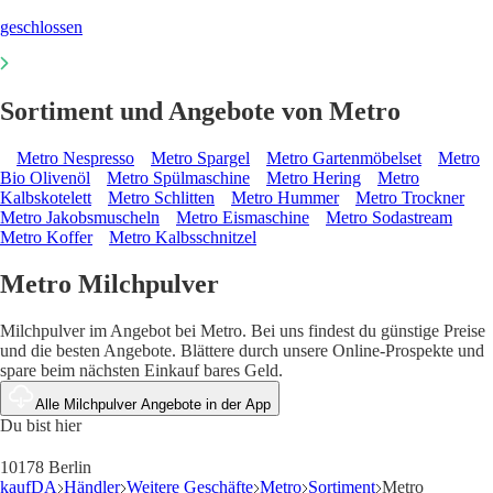
geschlossen
Sortiment und Angebote von Metro
Metro Nespresso
Metro Spargel
Metro Gartenmöbelset
Metro
Bio Olivenöl
Metro Spülmaschine
Metro Hering
Metro
Kalbskotelett
Metro Schlitten
Metro Hummer
Metro Trockner
Metro Jakobsmuscheln
Metro Eismaschine
Metro Sodastream
Metro Koffer
Metro Kalbsschnitzel
Metro Milchpulver
Milchpulver im Angebot bei Metro. Bei uns findest du günstige Preise
und die besten Angebote. Blättere durch unsere Online-Prospekte und
spare beim nächsten Einkauf bares Geld.
Alle Milchpulver Angebote in der App
Du bist hier
10178 Berlin
kaufDA
Händler
Weitere Geschäfte
Metro
Sortiment
Metro