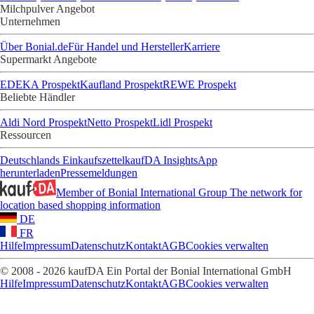
Milchpulver Angebot
Unternehmen
Über Bonial.de
Für Handel und Hersteller
Karriere
Supermarkt Angebote
EDEKA Prospekt
Kaufland Prospekt
REWE Prospekt
Beliebte Händler
Aldi Nord Prospekt
Netto Prospekt
Lidl Prospekt
Ressourcen
Deutschlands Einkaufszettel
kaufDA Insights
App
herunterladen
Pressemeldungen
Member of Bonial International Group
The network for
location based shopping information
DE
FR
Hilfe
Impressum
Datenschutz
Kontakt
AGB
Cookies verwalten
© 2008 - 2026 kaufDA Ein Portal der Bonial International GmbH
Hilfe
Impressum
Datenschutz
Kontakt
AGB
Cookies verwalten