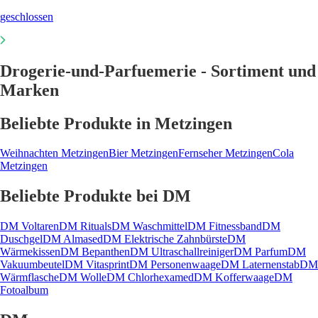
geschlossen
Drogerie-und-Parfuemerie - Sortiment und
Marken
Beliebte Produkte in Metzingen
Weihnachten Metzingen
Bier Metzingen
Fernseher Metzingen
Cola
Metzingen
Beliebte Produkte bei DM
DM Voltaren
DM Rituals
DM Waschmittel
DM Fitnessband
DM
Duschgel
DM Almased
DM Elektrische Zahnbürste
DM
Wärmekissen
DM Bepanthen
DM Ultraschallreiniger
DM Parfum
DM
Vakuumbeutel
DM Vitasprint
DM Personenwaage
DM Laternenstab
DM
Wärmflasche
DM Wolle
DM Chlorhexamed
DM Kofferwaage
DM
Fotoalbum