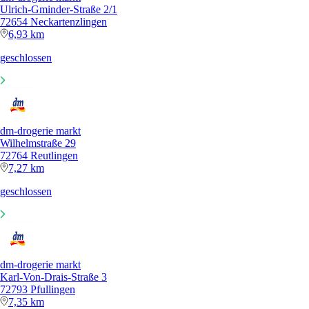
Ulrich-Gminder-Straße 2/1
72654 Neckartenzlingen
6,93 km
geschlossen
dm-drogerie markt
Wilhelmstraße 29
72764 Reutlingen
7,27 km
geschlossen
dm-drogerie markt
Karl-Von-Drais-Straße 3
72793 Pfullingen
7,35 km