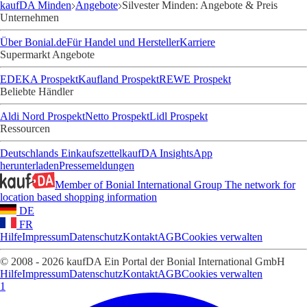
kaufDA Minden
Angebote
Silvester Minden: Angebote & Preis
Unternehmen
Über Bonial.de
Für Handel und Hersteller
Karriere
Supermarkt Angebote
EDEKA Prospekt
Kaufland Prospekt
REWE Prospekt
Beliebte Händler
Aldi Nord Prospekt
Netto Prospekt
Lidl Prospekt
Ressourcen
Deutschlands Einkaufszettel
kaufDA Insights
App
herunterladen
Pressemeldungen
Member of Bonial International Group
The network for
location based shopping information
DE
FR
Hilfe
Impressum
Datenschutz
Kontakt
AGB
Cookies verwalten
© 2008 - 2026 kaufDA Ein Portal der Bonial International GmbH
Hilfe
Impressum
Datenschutz
Kontakt
AGB
Cookies verwalten
1