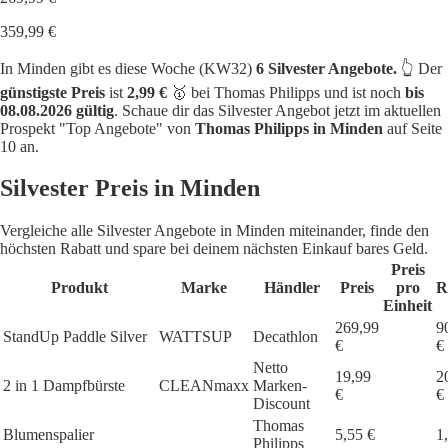
359,99 €
In Minden gibt es diese Woche (KW32)
6 Silvester Angebote.
👆 Der
günstigste Preis
ist
2,99 €
🥇 bei Thomas Philipps und ist noch
bis
08.08.2026 gültig
. Schaue dir das Silvester Angebot jetzt im aktuellen
Prospekt "Top Angebote" von
Thomas Philipps in Minden
auf Seite
10 an.
Silvester Preis in Minden
Vergleiche alle Silvester Angebote in Minden miteinander, finde den
höchsten Rabatt und spare bei deinem nächsten Einkauf bares Geld.
Preis
Produkt
Marke
Händler
Preis
pro
R
Einheit
269,99
9
StandUp Paddle Silver
WATTSUP
Decathlon
€
€
Netto
19,99
2
2 in 1 Dampfbürste
CLEANmaxx
Marken-
€
€
Discount
Thomas
Blumenspalier
5,55 €
1
Philipps