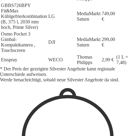
GBBS726BPY
Fit&Max
MediaMarkt
749,00
Kühlgefrierkombination
LG
Saturn
€
(B, 375 l, 2030 mm
hoch, Prime Silver)
Osmo Pocket 3
Gimbal-
MediaMarkt
299,00
DJI
Kompaktkamera ,
Saturn
€
Touchscreen
Thomas
(1 L =
Eisspray
WECO
2,99 €
Philipps
7,48)
* Der Preis der gezeigten Silvester Angebote kann regionale
Unterschiede aufweisen.
Werde benachrichtigt, sobald neue Silvester Angebote da sind.
1