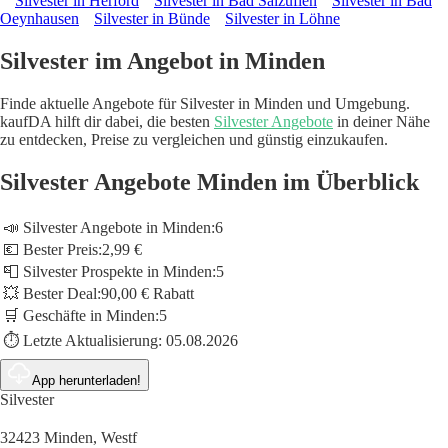
Silvester in Herford
Silvester in Bad Salzuflen
Silvester in Bad
Oeynhausen
Silvester in Bünde
Silvester in Löhne
Silvester im Angebot in Minden
Finde aktuelle Angebote für Silvester in Minden und Umgebung.
kaufDA hilft dir dabei, die besten
Silvester Angebote
in deiner Nähe
zu entdecken, Preise zu vergleichen und günstig einzukaufen.
Silvester Angebote Minden im Überblick
📣 Silvester Angebote in Minden:
6
💶 Bester Preis:
2,99 €
📮 Silvester Prospekte in Minden:
5
💥 Bester Deal:
90,00 € Rabatt
🛒 Geschäfte in Minden:
5
⏱️ Letzte Aktualisierung:
05.08.2026
App herunterladen!
Silvester
32423 Minden, Westf