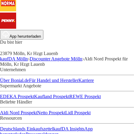
App herunterladen
Du bist hier
23879 Mölln, Kr Hzgt Lauenb
kaufDA Mölln
Discounter Angebote Mölln
Aldi Nord Prospekt für
Mölln, Kr Hzgt Lauenb
Unternehmen
Über Bonial.de
Für Handel und Hersteller
Karriere
Supermarkt Angebote
EDEKA Prospekt
Kaufland Prospekt
REWE Prospekt
Beliebte Händler
Aldi Nord Prospekt
Netto Prospekt
Lidl Prospekt
Ressourcen
Deutschlands Einkaufszettel
kaufDA Insights
App