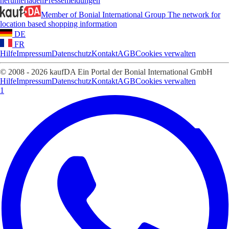
herunterladen
Pressemeldungen
Member of Bonial International Group
The network for
location based shopping information
DE
FR
Hilfe
Impressum
Datenschutz
Kontakt
AGB
Cookies verwalten
© 2008 - 2026 kaufDA Ein Portal der Bonial International GmbH
Hilfe
Impressum
Datenschutz
Kontakt
AGB
Cookies verwalten
1