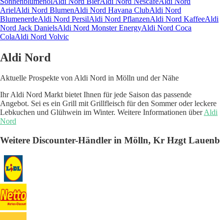
Sonnenblumenöl
Aldi Nord Bier
Aldi Nord Nescafe
Aldi Nord
Ariel
Aldi Nord Blumen
Aldi Nord Havana Club
Aldi Nord
Blumenerde
Aldi Nord Persil
Aldi Nord Pflanzen
Aldi Nord Kaffee
Aldi
Nord Jack Daniels
Aldi Nord Monster Energy
Aldi Nord Coca
Cola
Aldi Nord Volvic
Aldi Nord
Aktuelle Prospekte von Aldi Nord in Mölln und der Nähe
Ihr Aldi Nord Markt bietet Ihnen für jede Saison das passende
Angebot. Sei es ein Grill mit Grillfleisch für den Sommer oder leckere
Lebkuchen und Glühwein im Winter. Weitere Informationen über
Aldi
Nord
Weitere Discounter-Händler in Mölln, Kr Hzgt Lauenb