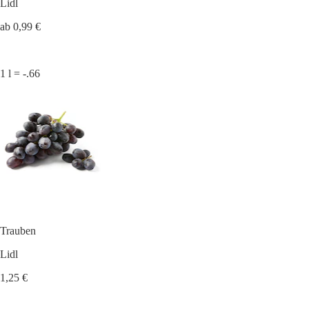
Lidl
ab 0,99 €
1 l = -.66
Trauben
Lidl
1,25 €