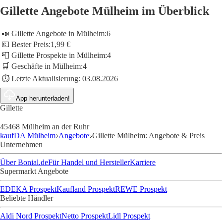
Gillette Angebote Mülheim im Überblick
📣 Gillette Angebote in Mülheim:
6
💶 Bester Preis:
1,99 €
📮 Gillette Prospekte in Mülheim:
4
🛒 Geschäfte in Mülheim:
4
⏱️ Letzte Aktualisierung:
03.08.2026
App herunterladen!
Gillette
45468 Mülheim an der Ruhr
kaufDA Mülheim
Angebote
Gillette Mülheim: Angebote & Preis
Unternehmen
Über Bonial.de
Für Handel und Hersteller
Karriere
Supermarkt Angebote
EDEKA Prospekt
Kaufland Prospekt
REWE Prospekt
Beliebte Händler
Aldi Nord Prospekt
Netto Prospekt
Lidl Prospekt