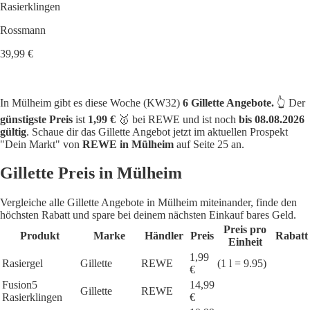
Rasierklingen
Rossmann
39,99 €
In Mülheim gibt es diese Woche (KW32)
6 Gillette Angebote.
👆 Der
günstigste Preis
ist
1,99 €
🥇 bei REWE und ist noch
bis 08.08.2026
gültig
. Schaue dir das Gillette Angebot jetzt im aktuellen Prospekt
"Dein Markt" von
REWE in Mülheim
auf Seite 25 an.
Gillette Preis in Mülheim
Vergleiche alle Gillette Angebote in Mülheim miteinander, finde den
höchsten Rabatt und spare bei deinem nächsten Einkauf bares Geld.
Preis pro
Produkt
Marke
Händler
Preis
Rabatt
Einheit
1,99
Rasiergel
Gillette
REWE
(1 l = 9.95)
€
Fusion5
14,99
Gillette
REWE
Rasierklingen
€