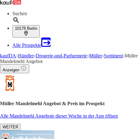
Suchen
10178 Berlin
Alle Prospekte
kaufDA
Händler
Drogerie-und-Parfuemerie
Müller
Sortiment
Müller
Mandelmehl Angebot
Anzeigen
Müller Mandelmehl Angebot & Preis im Prospekt
Alle Mandelmehl Angebote dieser Woche in der App öffnen
WEITER