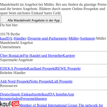
Mandelmehl im Angebot bei Müller. Bei uns findest du günstige Preise
und die besten Angebote. Blättere durch unsere Online-Prospekte und
spare beim nächsten Einkauf bares Geld.
Alle Mandelmehl Angebote in der App
Du bist hier
10178 Berlin
kaufDA
Händler
Drogerie-und-Parfuemerie
Müller
Sortiment
Müller
Mandelmehl Angebot
Unternehmen
Über Bonial.de
Für Handel und Hersteller
Karriere
Supermarkt Angebote
EDEKA Prospekt
Kaufland Prospekt
REWE Prospekt
Beliebte Händler
Aldi Nord Prospekt
Netto Prospekt
Lidl Prospekt
Ressourcen
Deutschlands Einkaufszettel
kaufDA Insights
App
herunterladen
Pressemeldungen
Member of Bonial International Group
The network for