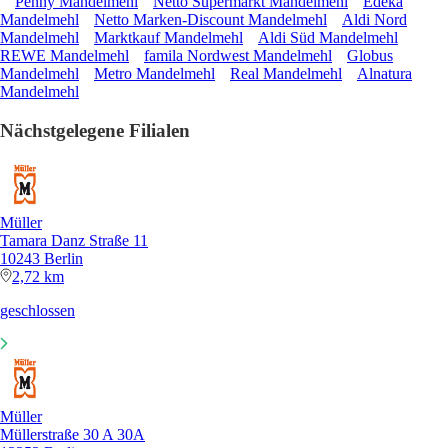
Penny Mandelmehl
Netto Supermarkt Mandelmehl
Edeka
Mandelmehl
Netto Marken-Discount Mandelmehl
Aldi Nord
Mandelmehl
Marktkauf Mandelmehl
Aldi Süd Mandelmehl
REWE Mandelmehl
famila Nordwest Mandelmehl
Globus
Mandelmehl
Metro Mandelmehl
Real Mandelmehl
Alnatura
Mandelmehl
Nächstgelegene Filialen
Müller
Tamara Danz Straße 11
10243 Berlin
2,72 km
geschlossen
Müller
Müllerstraße 30 A 30A