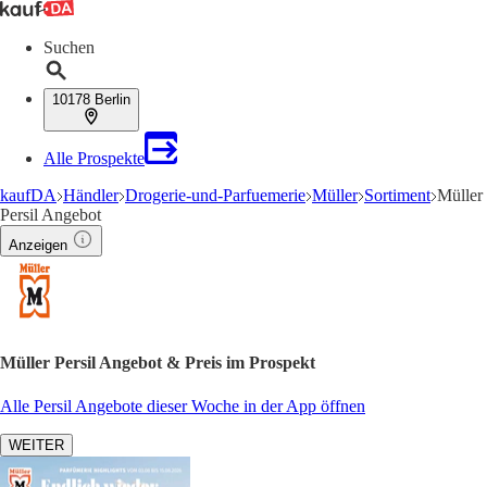
Suchen
10178 Berlin
Alle Prospekte
kaufDA
Händler
Drogerie-und-Parfuemerie
Müller
Sortiment
Müller
Persil Angebot
Anzeigen
Müller Persil Angebot & Preis im Prospekt
Alle Persil Angebote dieser Woche in der App öffnen
WEITER