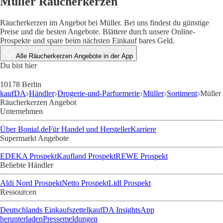
Müller Räucherkerzen
Räucherkerzen im Angebot bei Müller. Bei uns findest du günstige
Preise und die besten Angebote. Blättere durch unsere Online-
Prospekte und spare beim nächsten Einkauf bares Geld.
Alle Räucherkerzen Angebote in der App
Du bist hier
10178 Berlin
kaufDA
Händler
Drogerie-und-Parfuemerie
Müller
Sortiment
Müller
Räucherkerzen Angebot
Unternehmen
Über Bonial.de
Für Handel und Hersteller
Karriere
Supermarkt Angebote
EDEKA Prospekt
Kaufland Prospekt
REWE Prospekt
Beliebte Händler
Aldi Nord Prospekt
Netto Prospekt
Lidl Prospekt
Ressourcen
Deutschlands Einkaufszettel
kaufDA Insights
App
herunterladen
Pressemeldungen