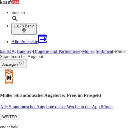
Suchen
10178 Berlin
Alle Prospekte
kaufDA
Händler
Drogerie-und-Parfuemerie
Müller
Sortiment
Müller
Strandmuschel Angebot
Anzeigen
Müller Strandmuschel Angebot & Preis im Prospekt
Alle Strandmuschel Angebote dieser Woche in der App öffnen
WEITER
endet bald