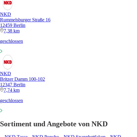
NKD
Rummelsburger Straße 16
12459 Berlin
7,38 km
geschlossen
NKD
Britzer Damm 100-102
12347 Berlin
7,74 km
geschlossen
Sortiment und Angebote von NKD
NKD Tasse
NKD Poncho
NKD Spannbettlaken
NKD