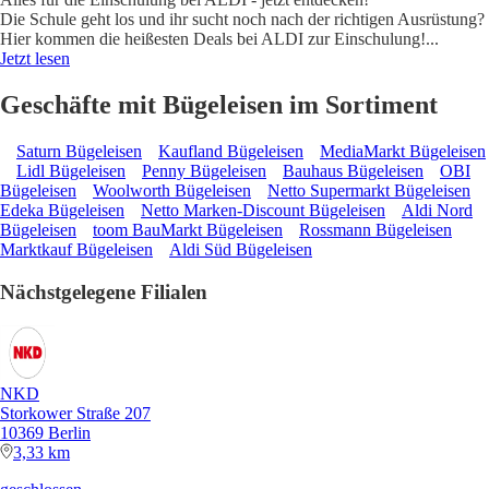
Die Schule geht los und ihr sucht noch nach der richtigen Ausrüstung?
Hier kommen die heißesten Deals bei ALDI zur Einschulung!
...
Jetzt lesen
Geschäfte mit Bügeleisen im Sortiment
Saturn Bügeleisen
Kaufland Bügeleisen
MediaMarkt Bügeleisen
Lidl Bügeleisen
Penny Bügeleisen
Bauhaus Bügeleisen
OBI
Bügeleisen
Woolworth Bügeleisen
Netto Supermarkt Bügeleisen
Edeka Bügeleisen
Netto Marken-Discount Bügeleisen
Aldi Nord
Bügeleisen
toom BauMarkt Bügeleisen
Rossmann Bügeleisen
Marktkauf Bügeleisen
Aldi Süd Bügeleisen
Nächstgelegene Filialen
NKD
Storkower Straße 207
10369 Berlin
3,33 km