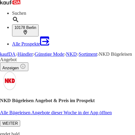
Suchen
10178 Berlin
Alle Prospekte
kaufDA
Händler
Günstige Mode
NKD
Sortiment
NKD Bügeleisen
Angebot
Anzeigen
NKD Bügeleisen Angebot & Preis im Prospekt
Alle Bügeleisen Angebote dieser Woche in der App öffnen
WEITER
endet bald