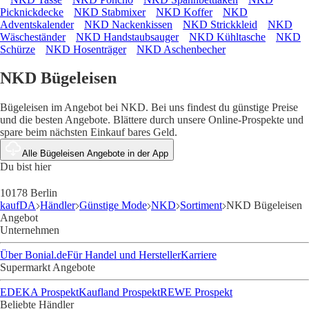
Picknickdecke
NKD Stabmixer
NKD Koffer
NKD
Adventskalender
NKD Nackenkissen
NKD Strickkleid
NKD
Wäscheständer
NKD Handstaubsauger
NKD Kühltasche
NKD
Schürze
NKD Hosenträger
NKD Aschenbecher
NKD Bügeleisen
Bügeleisen im Angebot bei NKD. Bei uns findest du günstige Preise
und die besten Angebote. Blättere durch unsere Online-Prospekte und
spare beim nächsten Einkauf bares Geld.
Alle Bügeleisen Angebote in der App
Du bist hier
10178 Berlin
kaufDA
Händler
Günstige Mode
NKD
Sortiment
NKD Bügeleisen
Angebot
Unternehmen
Über Bonial.de
Für Handel und Hersteller
Karriere
Supermarkt Angebote
EDEKA Prospekt
Kaufland Prospekt
REWE Prospekt
Beliebte Händler