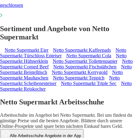
geschlossen
Sortiment und Angebote von Netto
Supermarkt
Netto Supermarkt Eier
Netto Supermarkt Kaffeepads
Netto
Supermarkt Türschloss Enteiser
Netto Supermarkt Cola
Netto
Supermarkt Hühnerklein
Netto Supermarkt Toilettenpapier
Netto
Supermarkt Corned Beef
Netto Supermarkt Fischstäbchen
Netto
Supermarkt Beistelltisch
Netto Supermarkt Kerrygold
Netto
Supermarkt Maultaschen
Netto Supermarkt Teppich
Netto
Supermarkt Scheibenenteiser
Netto Supermarkt Triple Sec
Netto
Supermarkt Reiskocher
Netto Supermarkt Arbeitsschuhe
Arbeitsschuhe im Angebot bei Netto Supermarkt. Bei uns findest du
günstige Preise und die besten Angebote. Blättere durch unsere
Online-Prospekte und spare beim nächsten Einkauf bares Geld.
Alle Arbeitsschuhe Angebote in der App