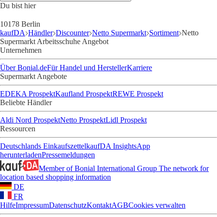
Du bist hier
10178 Berlin
kaufDA
Händler
Discounter
Netto Supermarkt
Sortiment
Netto
Supermarkt Arbeitsschuhe Angebot
Unternehmen
Über Bonial.de
Für Handel und Hersteller
Karriere
Supermarkt Angebote
EDEKA Prospekt
Kaufland Prospekt
REWE Prospekt
Beliebte Händler
Aldi Nord Prospekt
Netto Prospekt
Lidl Prospekt
Ressourcen
Deutschlands Einkaufszettel
kaufDA Insights
App
herunterladen
Pressemeldungen
Member of Bonial International Group
The network for
location based shopping information
DE
FR
Hilfe
Impressum
Datenschutz
Kontakt
AGB
Cookies verwalten