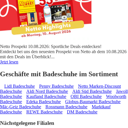
Netto Prospekt 10.08.2026: Sportliche Deals entdecken!
Entdeckt bei uns den neuesten Prospekt von Netto ab dem 10.08.2026
mit den Deals im Überblick!
...
Jetzt lesen
Geschäfte mit Badeschuhe im Sortiment
Lidl Badeschuhe
Penny Badeschuhe
Netto Marken-Discount
Badeschuhe
Aldi Nord Badeschuhe
Aldi Süd Badeschuhe
Jawoll
Badeschuhe
Kaufland Badeschuhe
OBI Badeschuhe
Woolworth
Badeschuhe
Edeka Badeschuhe
Globus-Baumarkt Badeschuhe
Mäc-Geiz Badeschuhe
Rossmann Badeschuhe
Marktkauf
Badeschuhe
REWE Badeschuhe
DM Badeschuhe
Nächstgelegene Filialen