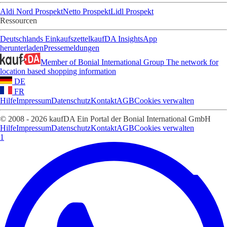
Aldi Nord Prospekt
Netto Prospekt
Lidl Prospekt
Ressourcen
Deutschlands Einkaufszettel
kaufDA Insights
App
herunterladen
Pressemeldungen
Member of Bonial International Group
The network for
location based shopping information
DE
FR
Hilfe
Impressum
Datenschutz
Kontakt
AGB
Cookies verwalten
© 2008 - 2026 kaufDA Ein Portal der Bonial International GmbH
Hilfe
Impressum
Datenschutz
Kontakt
AGB
Cookies verwalten
1