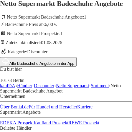
Netto Supermarkt Badeschuhe Angebote
🛒 Netto Supermarkt Badeschuhe Angebote:
1
⚡ Badeschuhe Preis ab:
6,00 €
🛍️ Netto Supermarkt Prospekte:
1
⏳ Zuletzt aktualisiert:
01.08.2026
📬 Kategorie:
Discounter
Alle Badeschuhe Angebote in der App
Du bist hier
10178 Berlin
kaufDA
Händler
Discounter
Netto Supermarkt
Sortiment
Netto
Supermarkt Badeschuhe Angebot
Unternehmen
Über Bonial.de
Für Handel und Hersteller
Karriere
Supermarkt Angebote
EDEKA Prospekt
Kaufland Prospekt
REWE Prospekt
Beliebte Händler