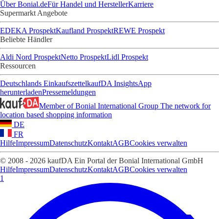
Über Bonial.de
Für Handel und Hersteller
Karriere
Supermarkt Angebote
EDEKA Prospekt
Kaufland Prospekt
REWE Prospekt
Beliebte Händler
Aldi Nord Prospekt
Netto Prospekt
Lidl Prospekt
Ressourcen
Deutschlands Einkaufszettel
kaufDA Insights
App
herunterladen
Pressemeldungen
Member of Bonial International Group
The network for
location based shopping information
DE
FR
Hilfe
Impressum
Datenschutz
Kontakt
AGB
Cookies verwalten
© 2008 - 2026 kaufDA Ein Portal der Bonial International GmbH
Hilfe
Impressum
Datenschutz
Kontakt
AGB
Cookies verwalten
1