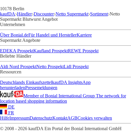
10178 Berlin
kaufDA
Händler
Discounter
Netto Supermarkt
Sortiment
Netto
Supermarkt Blutwurst Angebot
Unternehmen
Über Bonial.de
Für Handel und Hersteller
Karriere
Supermarkt Angebote
EDEKA Prospekt
Kaufland Prospekt
REWE Prospekt
Beliebte Händler
Aldi Nord Prospekt
Netto Prospekt
Lidl Prospekt
Ressourcen
Deutschlands Einkaufszettel
kaufDA Insights
App
herunterladen
Pressemeldungen
Member of Bonial International Group
The network for
location based shopping information
DE
FR
Hilfe
Impressum
Datenschutz
Kontakt
AGB
Cookies verwalten
© 2008 - 2026 kaufDA Ein Portal der Bonial International GmbH