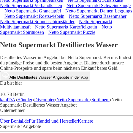
Netto Supermarkt Spannbettlaken
Netto Supermarkt Schafskäse
Netto Supermarkt Verbandkasten
Netto Supermarkt Schweinezunge
Netto Supermarkt Granatapfel
Netto Supermarkt Damen Leggings
Netto Supermarkt Röstzwiebeln
Netto Supermarkt Rasenmäher
Netto Supermarkt Sonnenschirmständer
Netto Supermarkt
Multivitaminsaft
Netto Supermarkt Kartoffelgratin
Netto
Supermarkt Spirituosen
Netto Supermarkt Puzzle
Netto Supermarkt Destilliertes Wasser
Destilliertes Wasser im Angebot bei Netto Supermarkt. Bei uns findest
du günstige Preise und die besten Angebote. Blättere durch unsere
Online-Prospekte und spare beim nächsten Einkauf bares Geld.
Alle Destilliertes Wasser Angebote in der App
Du bist hier
10178 Berlin
kaufDA
Händler
Discounter
Netto Supermarkt
Sortiment
Netto
Supermarkt Destilliertes Wasser Angebot
Unternehmen
Über Bonial.de
Für Handel und Hersteller
Karriere
Supermarkt Angebote