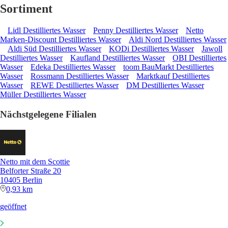
Sortiment
Lidl Destilliertes Wasser
Penny Destilliertes Wasser
Netto
Marken-Discount Destilliertes Wasser
Aldi Nord Destilliertes Wasser
Aldi Süd Destilliertes Wasser
KODi Destilliertes Wasser
Jawoll
Destilliertes Wasser
Kaufland Destilliertes Wasser
OBI Destilliertes
Wasser
Edeka Destilliertes Wasser
toom BauMarkt Destilliertes
Wasser
Rossmann Destilliertes Wasser
Marktkauf Destilliertes
Wasser
REWE Destilliertes Wasser
DM Destilliertes Wasser
Müller Destilliertes Wasser
Nächstgelegene Filialen
Netto mit dem Scottie
Belforter Straße 20
10405 Berlin
0,93 km
geöffnet