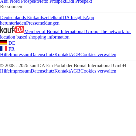
Aldi Nord Prospekt
Netto Prospekt
Lidl Prospekt
Ressourcen
Deutschlands Einkaufszettel
kaufDA Insights
App
herunterladen
Pressemeldungen
Member of Bonial International Group
The network for
location based shopping information
DE
FR
Hilfe
Impressum
Datenschutz
Kontakt
AGB
Cookies verwalten
© 2008 - 2026 kaufDA Ein Portal der Bonial International GmbH
Hilfe
Impressum
Datenschutz
Kontakt
AGB
Cookies verwalten