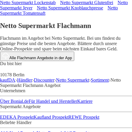
Netto Supermarkt Lockenstab
Netto Supermarkt Glutenfrei
Netto
Supermarkt Jever
Netto Supermarkt Knoblauchpresse
Netto
Supermarkt Tomatensaft
Netto Supermarkt Flachmann
Flachmann im Angebot bei Netto Supermarkt. Bei uns findest du
günstige Preise und die besten Angebote. Blättere durch unsere
Online-Prospekte und spare beim nächsten Einkauf bares Geld.
Alle Flachmann Angebote in der App
Du bist hier
10178 Berlin
kaufDA
Händler
Discounter
Netto Supermarkt
Sortiment
Netto
Supermarkt Flachmann Angebot
Unternehmen
Über Bonial.de
Für Handel und Hersteller
Karriere
Supermarkt Angebote
EDEKA Prospekt
Kaufland Prospekt
REWE Prospekt
Beliebte Händler