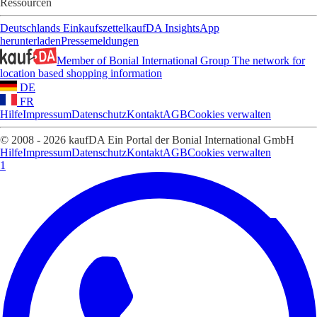
Ressourcen
Deutschlands Einkaufszettel
kaufDA Insights
App
herunterladen
Pressemeldungen
Member of Bonial International Group
The network for
location based shopping information
DE
FR
Hilfe
Impressum
Datenschutz
Kontakt
AGB
Cookies verwalten
© 2008 - 2026 kaufDA Ein Portal der Bonial International GmbH
Hilfe
Impressum
Datenschutz
Kontakt
AGB
Cookies verwalten
1