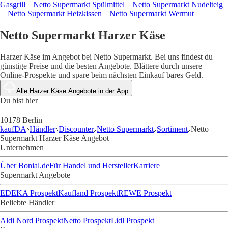
Gasgrill
Netto Supermarkt Spülmittel
Netto Supermarkt Nudelteig
Netto Supermarkt Heizkissen
Netto Supermarkt Wermut
Netto Supermarkt Harzer Käse
Harzer Käse im Angebot bei Netto Supermarkt. Bei uns findest du
günstige Preise und die besten Angebote. Blättere durch unsere
Online-Prospekte und spare beim nächsten Einkauf bares Geld.
Alle Harzer Käse Angebote in der App
Du bist hier
10178 Berlin
kaufDA
Händler
Discounter
Netto Supermarkt
Sortiment
Netto
Supermarkt Harzer Käse Angebot
Unternehmen
Über Bonial.de
Für Handel und Hersteller
Karriere
Supermarkt Angebote
EDEKA Prospekt
Kaufland Prospekt
REWE Prospekt
Beliebte Händler
Aldi Nord Prospekt
Netto Prospekt
Lidl Prospekt