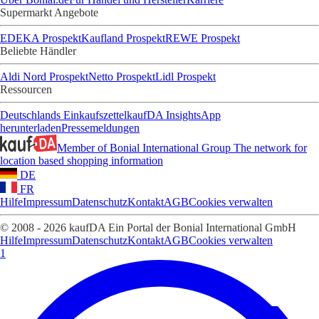
Supermarkt Angebote
EDEKA Prospekt
Kaufland Prospekt
REWE Prospekt
Beliebte Händler
Aldi Nord Prospekt
Netto Prospekt
Lidl Prospekt
Ressourcen
Deutschlands Einkaufszettel
kaufDA Insights
App
herunterladen
Pressemeldungen
Member of Bonial International Group
The network for
location based shopping information
DE
FR
Hilfe
Impressum
Datenschutz
Kontakt
AGB
Cookies verwalten
© 2008 - 2026 kaufDA Ein Portal der Bonial International GmbH
Hilfe
Impressum
Datenschutz
Kontakt
AGB
Cookies verwalten
1