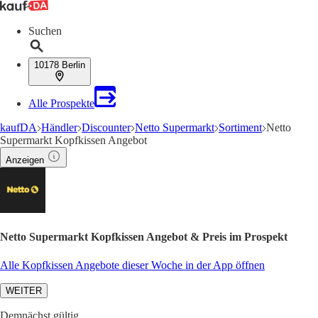
Suchen
10178 Berlin
Alle Prospekte
kaufDA
Händler
Discounter
Netto Supermarkt
Sortiment
Netto
Supermarkt Kopfkissen Angebot
Anzeigen
Netto Supermarkt Kopfkissen Angebot & Preis im Prospekt
Alle Kopfkissen Angebote dieser Woche in der App öffnen
WEITER
Demnächst gültig