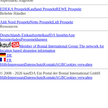
Supermarkt Angebote
EDEKA Prospekt
Kaufland Prospekt
REWE Prospekt
Beliebte Händler
Aldi Nord Prospekt
Netto Prospekt
Lidl Prospekt
Ressourcen
Deutschlands Einkaufszettel
kaufDA Insights
App
herunterladen
Pressemeldungen
Member of Bonial International Group
The network for
location based shopping information
DE
FR
Hilfe
Impressum
Datenschutz
Kontakt
AGB
Cookies verwalten
© 2008 - 2026 kaufDA Ein Portal der Bonial International GmbH
Hilfe
Impressum
Datenschutz
Kontakt
AGB
Cookies verwalten