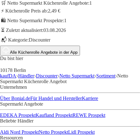
🛒 Netto Supermarkt Küchenrolle Angebote:
1
⚡ Küchenrolle Preis ab:
2,49 €
🛍️ Netto Supermarkt Prospekte:
1
⏳ Zuletzt aktualisiert:
03.08.2026
📬 Kategorie:
Discounter
Alle Küchenrolle Angebote in der App
Du bist hier
10178 Berlin
kaufDA
Händler
Discounter
Netto Supermarkt
Sortiment
Netto
Supermarkt Küchenrolle Angebot
Unternehmen
Über Bonial.de
Für Handel und Hersteller
Karriere
Supermarkt Angebote
EDEKA Prospekt
Kaufland Prospekt
REWE Prospekt
Beliebte Händler
Aldi Nord Prospekt
Netto Prospekt
Lidl Prospekt
Ressourcen