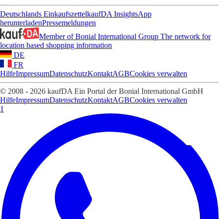
Deutschlands Einkaufszettel
kaufDA Insights
App
herunterladen
Pressemeldungen
Member of Bonial International Group
The network for
location based shopping information
DE
FR
Hilfe
Impressum
Datenschutz
Kontakt
AGB
Cookies verwalten
© 2008 - 2026 kaufDA Ein Portal der Bonial International GmbH
Hilfe
Impressum
Datenschutz
Kontakt
AGB
Cookies verwalten
1